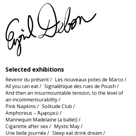
Selected exhibitions
Revenir du présent
/
Les nouveaux potes de Marco
/
All you can eat
/
Signalétique des rues de Poush
/
And then an insurmountable tension, to the level of
an incommensurability
/
Pink Napkins
/
Solitude Club
/
Amphoreus – Ἀμφορεύ
/
Mannequin Madelaine (a ballet)
/
Cigarette after sex
/
Mystic May
/
Une belle journée
/
Sleep eat drink dream
/