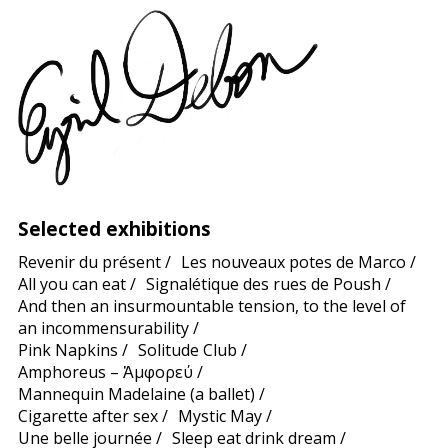
Selected exhibitions
Revenir du présent
/
Les nouveaux potes de Marco
/
All you can eat
/
Signalétique des rues de Poush
/
And then an insurmountable tension, to the level of
an incommensurability
/
Pink Napkins
/
Solitude Club
/
Amphoreus – Ἀμφορεύ
/
Mannequin Madelaine (a ballet)
/
Cigarette after sex
/
Mystic May
/
Une belle journée
/
Sleep eat drink dream
/